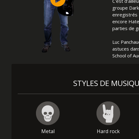
C'est d'aill
groupe Dark 
enregistrés
encore Hate.
parties de g
Luc Panchaud
astuces dans
School of Au
STYLES DE MUSIQ
Metal
Hard rock