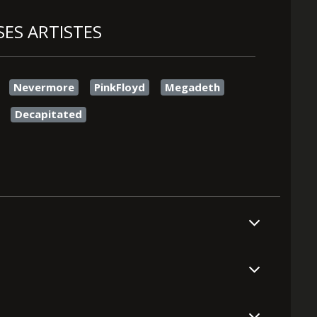
SES ARTISTES
Nevermore
PinkFloyd
Megadeth
Decapitated