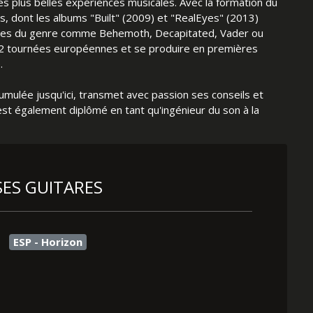
ses plus belles expériences musicales. Avec la formation du
s, dont les albums "Built" (2009) et "RealEyes" (2013)
ures du genre comme Behemoth, Decapitated, Vader ou
t 2 tournées européennes et se produire en premières
.
umulée jusqu'ici, transmet avec passion ses conseils et
 est également diplômé en tant qu'ingénieur du son à la
SES GUITARES
ESP - Horizon