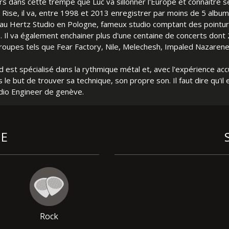
eurs dans cette trempe que Luc va sillonner l'Europe et connaître 
Rise, il va, entre 1998 et 2013 enregistrer par moins de 5 album
 au Hertz Studio en Pologne, fameux studio comptant des point
 Il va également enchainer plus d'une centaine de concerts don
roupes tels que Fear Factory, Nile, Melechesh, Impaled Nazarene
 est spécialisé dans la rythmique métal et, avec l'expérience acc
 le but de trouver sa technique, son propre son. Il faut dire qu'il
dio Engineer de genève.
UE
Rock