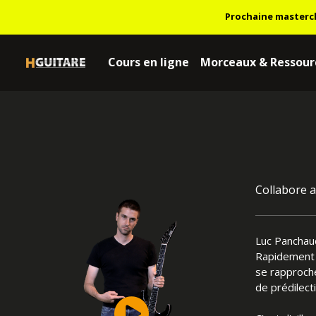
Prochaine masterc
Cours en ligne
Morceaux & Ressour
Collabore a
Luc Panchaud
Rapidement a
se rapproche
de prédilect