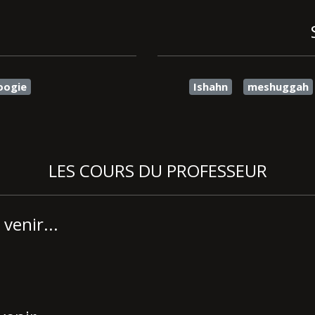
oogie
Ishahn
meshuggah
LES COURS DU PROFESSEUR
venir...