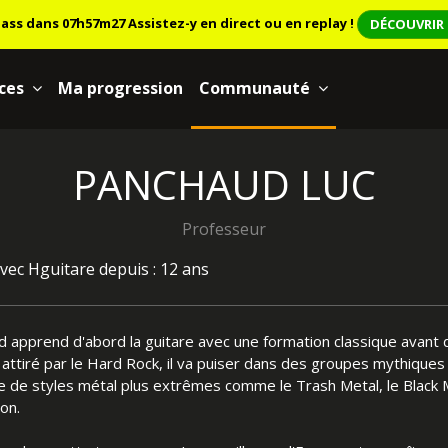
lass dans 07h57m26
Assistez-y en direct ou en replay !
DÉCOUVRIR 
ces
Ma progression
Communauté
PANCHAUD LUC
Professeur
vec Hguitare depuis : 12 ans
 apprend d'abord la guitare avec une formation classique avant de 
ttiré par le Hard Rock, il va puiser dans des groupes mythiques 
 de styles métal plus extrêmes comme le Trash Metal, le Black M
ion.