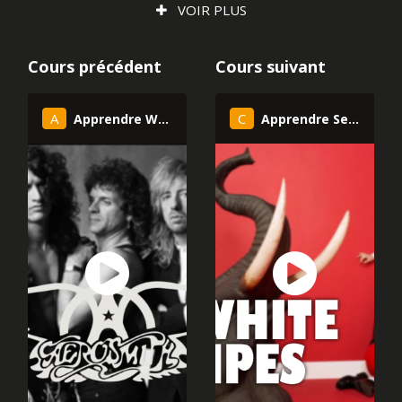
VOIR PLUS
Comment jouer Du Hast de Rammsteinn à
la guitare ?
Cours précédent
Cours suivant
La première chose à avoir en tête pour ce riff de
guitare, c'est qu'il est très carré, très droit. Il vous faut
A
C
Apprendre Walk This Way d'Aerosmith à la guitare
Apprendre Seven Nation Army de The White Stripes à la guitare
donc être très très précis et régulier dans votre
rythmique. Cette rythmique justement, soyez-y attentif.
En effet, à la fin des mesures 1, 3 et 5, il y a une petite
subtilité qui fait bien balancer le riff. Mais apprendre
Du Hast de Rammstein à la guitare passe justement
énormément par cette rythmique et attention, c'est
très, très addictif. Entraînez-vous lentement sur un
métronome avant de passer sur les playbacks qui
bougent déjà pas mal.
L'histoire de ce riff
Tiré de l'album Sehnucht sorti en 1997 via le label
Motor, Du Hast est une chanson qui tourne autour des