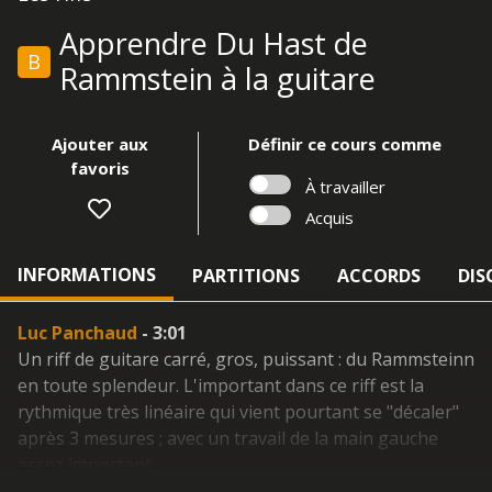
Apprendre Du Hast de
B
Rammstein à la guitare
Ajouter aux
Définir ce cours comme
favoris
À travailler
Acquis
INFORMATIONS
PARTITIONS
ACCORDS
DIS
Luc Panchaud
- 3:01
Un riff de guitare carré, gros, puissant : du Rammsteinn
en toute splendeur. L'important dans ce riff est la
rythmique très linéaire qui vient pourtant se "décaler"
après 3 mesures ; avec un travail de la main gauche
assez important.