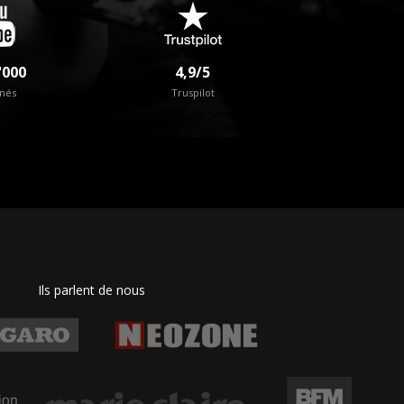
'000
4,9/5
nés
Truspilot
Ils parlent de nous