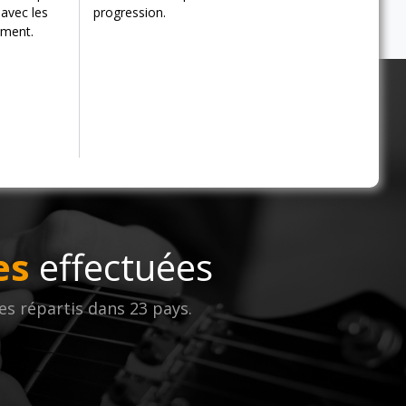
 avec les
progression.
ement.
es
effectuées
es répartis dans 23 pays.