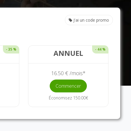
J'ai un code promo
- 35 %
- 44 %
ANNUEL
16.50 € /mois*
Commencer
Économisez 150.00€