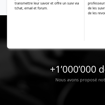
transmettre leur savoir et offre un suivi via
professeur
tchat, email et forum.
de les suiv
de les revo
+1’000’000 d
Nous avons proposé notre