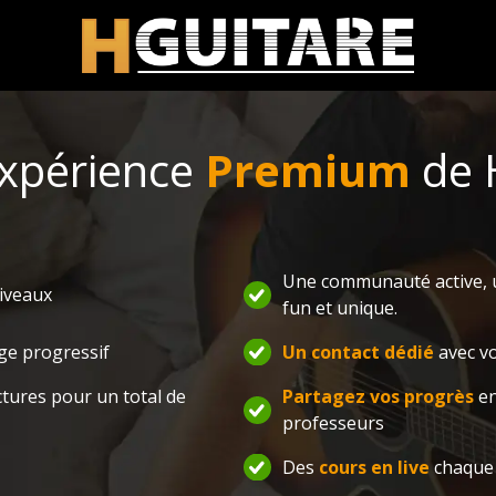
expérience
Premium
de H
Une communauté active, 
niveaux
fun et unique.
ge progressif
Un contact dédié
avec vo
ctures pour un total de
Partagez vos progrès
en
professeurs
Des
cours en live
chaque