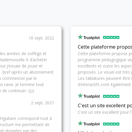
16 sept. 2022
Cette plateforme propo
des années de solfège et
Cette plateforme propose p
 Mademoiselle K d’acheter
programme pédagogique vivan
ux j’essaie de jouer et
excellents et outre les asp
😂…bref après un abonnement
proposés. Le visuel est très
 à commencer par le
Les tablatures peuvent être 
ravie. Je termine tout
d’interactifs sont également
 de continuer :))))
2 sept. 2021
C'est un site excellent 
C'est un site excellent pour 
. Hguitare correspond tout à
structuré me permettant de
, et données par des