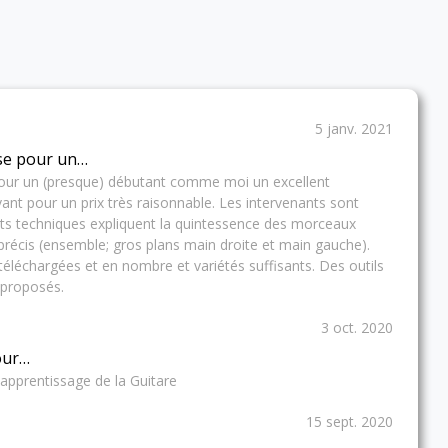
5 janv. 2021
se pour un…
our un (presque) débutant comme moi un excellent
t pour un prix très raisonnable. Les intervenants sont
ects techniques expliquent la quintessence des morceaux
 précis (ensemble; gros plans main droite et main gauche).
téléchargées et en nombre et variétés suffisants. Des outils
 proposés.
3 oct. 2020
pour…
l'apprentissage de la Guitare
15 sept. 2020