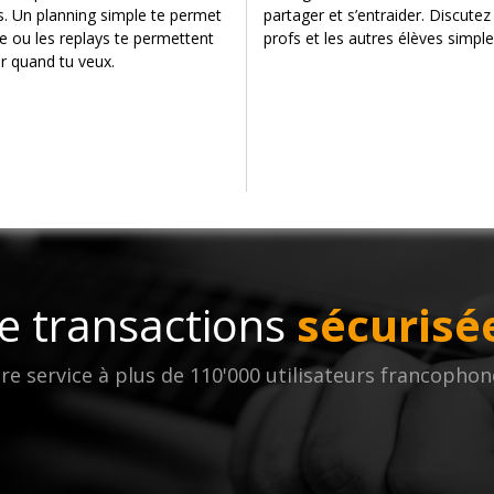
s. Un planning simple te permet
partager et s’entraider. Discutez
re ou les replays te permettent
profs et les autres élèves simpl
ir quand tu veux.
e transactions
sécurisé
 service à plus de 110'000 utilisateurs francophon