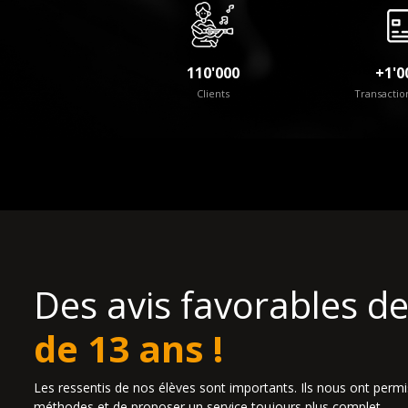
110'000
+1'0
Clients
Transactio
Des avis favorables d
de 13 ans !
Les ressentis de nos élèves sont importants. Ils nous ont perm
méthodes et de proposer un service toujours plus complet.