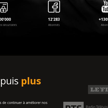
00'000
12'283
+130
ns sécurisées
Abonnés
Abon
epuis
plus
is de continuer à améliorer nos