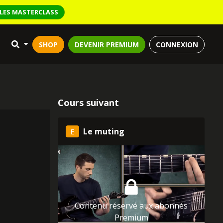
LES MASTERCLASS
SHOP
DEVENIR PREMIUM
CONNEXION
Cours suivant
Le muting
E
Contenu réservé aux abonnés
Premium