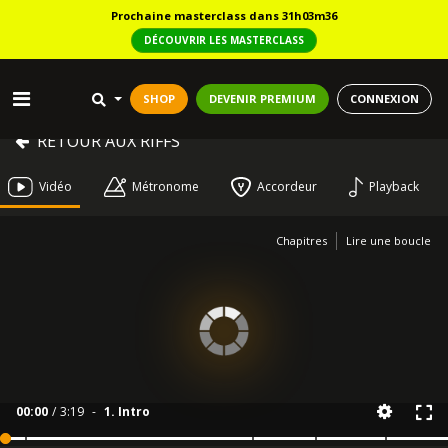
Prochaine masterclass dans 31h03m36
DÉCOUVRIR LES MASTERCLASS
SHOP
DEVENIR PREMIUM
CONNEXION
RETOUR AUX RIFFS
Vidéo
Métronome
Accordeur
Playback
Chapitres
Lire une boucle
00:00
/
3:19
-
1. Intro