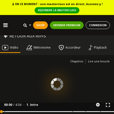
🎸
EN CE MOMENT : une masterclass est en direct. Assistez-y !
REJOINDRE LA MASTERCLASS
SHOP
DEVENIR PREMIUM
CONNEXION
RETOUR AUX RIFFS
Vidéo
Métronome
Accordeur
Playback
Chapitres
Lire une boucle
00:00
/
4:04
-
1. Intro