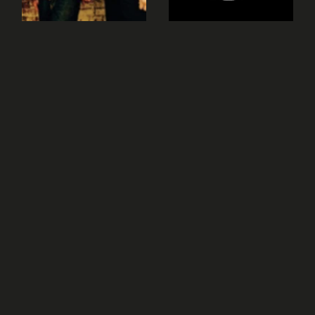
suite des notes jouées, avec sauts de cordes, etc. Le
peaufinage du riff avec les différents effets et intention
de jeu viendront plus tard.
La synchronisation main gauche / main droite sera
primordial pour atteindre un jeu fluide, essentiel dans
ce riff. Toutes les notes doivent bien glisser et le rendu
doit s'apparenter à une longue ligne, sans pause, sans
accros. Travaillez bien vos exercices chromatiques si
nécessaire.
Commencez donc d'abord très lentement sur un
métronome et augmentez les tempos (puis les
playbacks) uniquement lorsque ces enchaînements et
la suite de notes sont automatisés et appris par coeur.