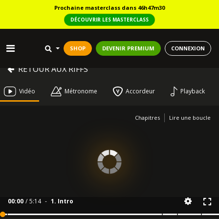
Prochaine masterclass dans 46h47m29
DÉCOUVRIR LES MASTERCLASS
SHOP
DEVENIR PREMIUM
CONNEXION
RETOUR AUX RIFFS
Vidéo
Métronome
Accordeur
Playback
Chapitres
Lire une boucle
00:00
/
5:14
-
1. Intro