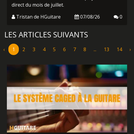
direct du mois de juillet.
Tristan de HGuitare
07/08/26
0
LES ARTICLES SUIVANTS
‹
1
2
3
4
5
6
7
8
...
13
14
›