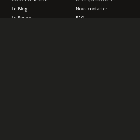
Le Blog
Nous contacter
Le Forum
FAQ
Avis des élèves
SUIVEZ NOUS
Les professeurs
L'équipe Hguitare
Affiliation
S'abonner à la newsletter
OK
OFFRIR UN ABONNEMENT
J'AI UN CODE COUPON