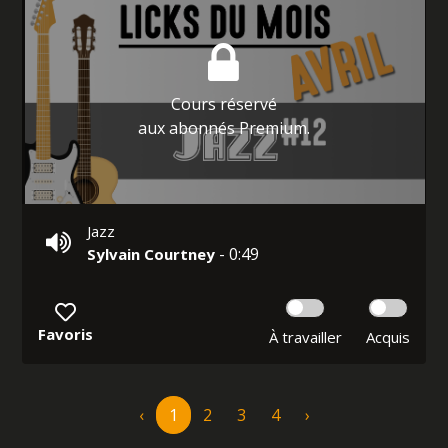
Cours réservé
aux abonnés Premium.
Jazz
- 0:49
Sylvain Courtney
Favoris
À travailler
Acquis
‹
1
2
3
4
›