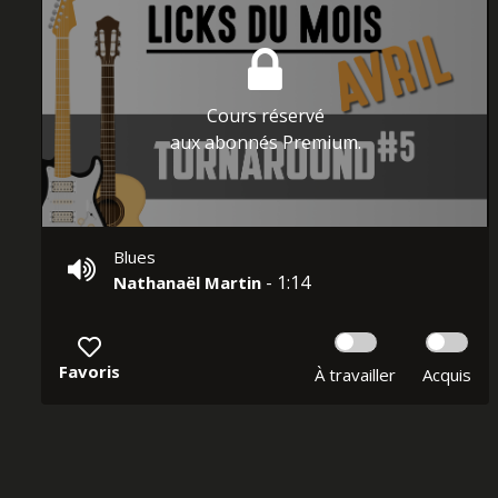
Cours réservé
aux abonnés Premium.
Blues
- 1:14
Nathanaël Martin
Favoris
À travailler
Acquis