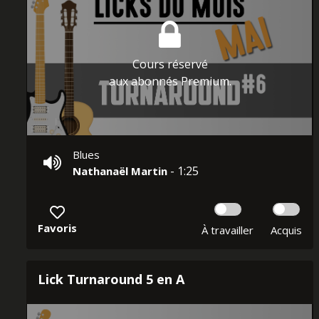
Cours réservé
aux abonnés Premium.
Blues
- 1:25
Nathanaël Martin
Favoris
À travailler
Acquis
Lick Turnaround 5 en A