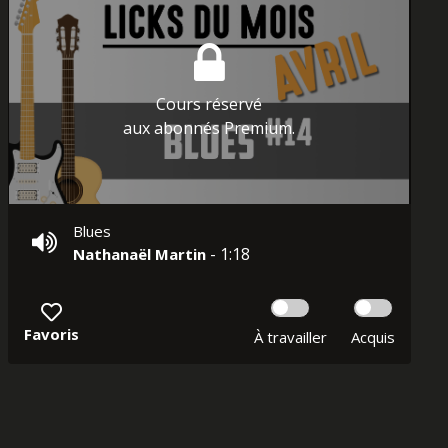
Cours réservé
aux abonnés Premium.
Blues
- 1:18
Nathanaël Martin
Favoris
À travailler
Acquis