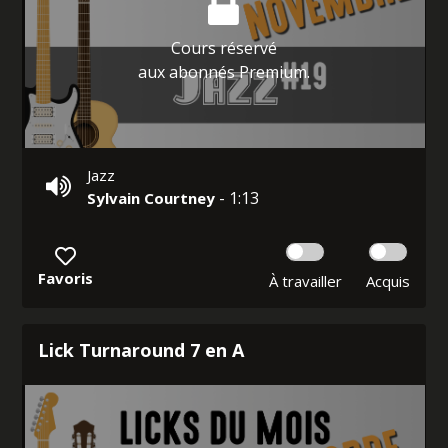
Cours réservé
aux abonnés Premium.
Jazz
- 1:13
Sylvain Courtney
Favoris
À travailler
Acquis
Lick Turnaround 7 en A