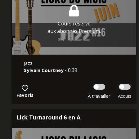
Cours réservé
aux abonnés Premium.
Jazz
- 0:39
Sylvain Courtney
Favoris
À travailler
Acquis
Lick Turnaround 6 en A