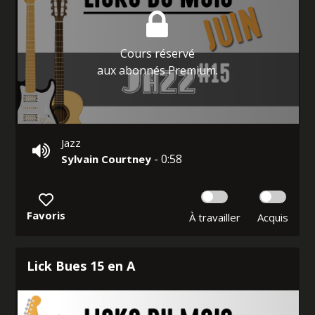
Cours réservé
aux abonnés Premium.
Jazz
- 0:58
Sylvain Courtney
Favoris
À travailler
Acquis
Lick Bues 15 en A