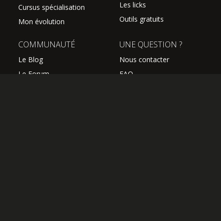
Les licks
Cursus spécialisation
Outils gratuits
Mon évolution
COMMUNAUTÉ
UNE QUESTION ?
Le Blog
Nous contacter
Le Forum
FAQ
Avis des élèves
SUIVEZ NOUS
Les professeurs
L'équipe Hguitare
Affiliation
S'abonner à la newsletter
OK
OFFRIR UN ABONNEMENT