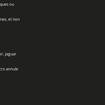
oques ou
rnes, et non
er, jaguar
icro annule