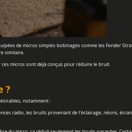
 équipées de micros simples bobinages comme les Fender Stra
e similaire.
 ces micros sont déjà conçus pour réduire le bruit.
e ?
ndésirables, notamment :
ences radio, les bruits provenant de l'éclairage, néons, écran
bre du micro, ça réduit seulement les bruits parasites. Certa