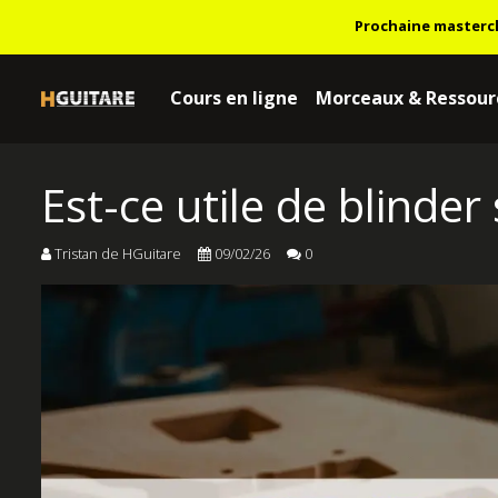
Prochaine masterc
Cours en ligne
Morceaux & Ressour
Est-ce utile de blinder 
Tristan de HGuitare
09/02/26
0