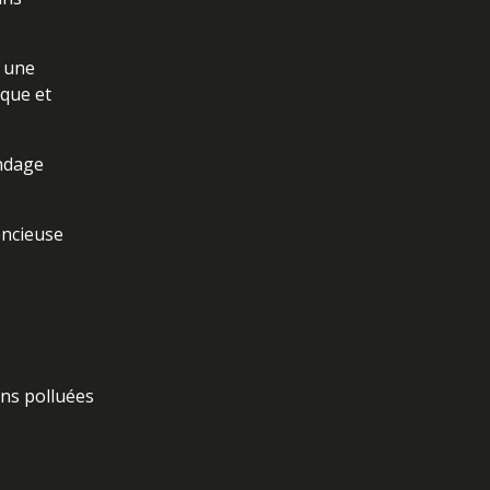
r une
ique et
indage
encieuse
ins polluées