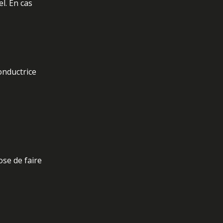
l. En cas
onductrice
ose de faire