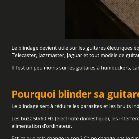
Le blindage devient utile sur les guitares électriques
Telecaster, Jazzmaster, Jaguar et tout modèle de guitar
Il l’est un peu moins sur les guitares à humbuckers, car
Pourquoi blinder sa guitar
Le blindage sert à réduire les parasites et les bruits i
Les buzz 50/60 Hz (électricité domestique), les interfér
alimentation d’ordinateur.
Est-ce que cela change le son ? Ça ne change pas le tim