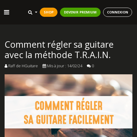
SHOP
DEVENIR PREMIUM
CONNEXION
Comment régler sa guitare
avec la méthode T.R.A.I.N.
Raff de HGuitare
Mis à jour : 14/02/24
0