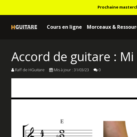
Prochaine masterc
Cours en ligne
Morceaux & Ressour
Accord de guitare : Mi
Raff de HGuitare
Mis à jour : 31/03/23
0