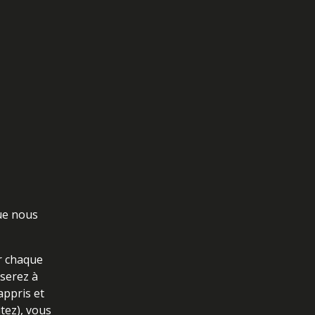
que nous
er chaque
 serez à
appris et
tez), vous