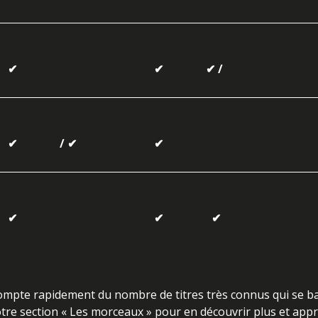
✔
✔
✔ /
✔
/ ✔
✔
✔
✔
✔
 compte rapidement du nombre de titres très connus qui se b
otre section « Les morceaux » pour en découvrir plus et app