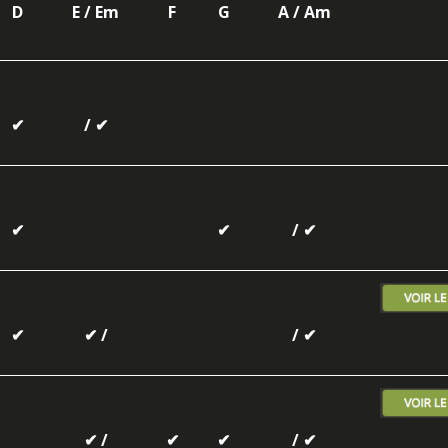
D
E / Em
F
G
A / Am
✔
/ ✔
✔
✔
/ ✔
✔
✔ /
/ ✔
✔ /
✔
✔
/ ✔