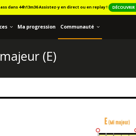
lass dans 44h13m35
Assistez-y en direct ou en replay !
DÉCOUVRIR 
ces
Ma progression
Communauté
 majeur (E)