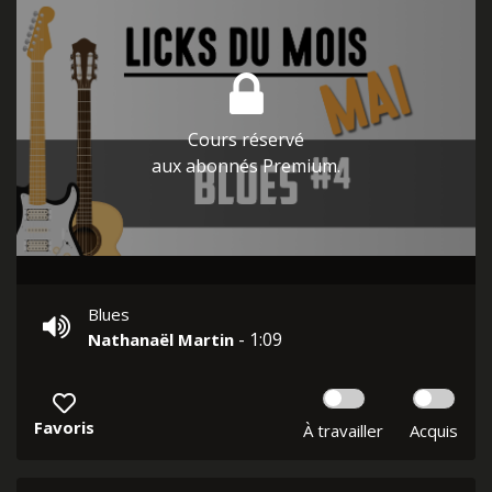
Cours réservé
aux abonnés Premium.
Blues
- 1:09
Nathanaël Martin
Favoris
À travailler
Acquis