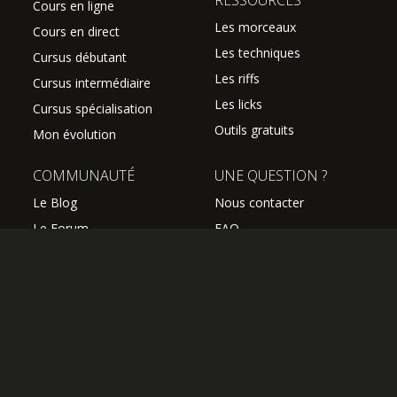
RESSOURCES
Cours en ligne
Les morceaux
Cours en direct
Les techniques
Cursus débutant
Les riffs
Cursus intermédiaire
Les licks
Cursus spécialisation
Outils gratuits
Mon évolution
COMMUNAUTÉ
UNE QUESTION ?
Le Blog
Nous contacter
Le Forum
FAQ
Avis des élèves
SUIVEZ NOUS
Les professeurs
L'équipe Hguitare
Affiliation
S'abonner à la newsletter