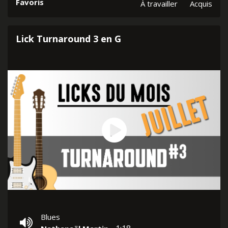
Favoris
À travailler
Acquis
Lick Turnaround 3 en G
Blues