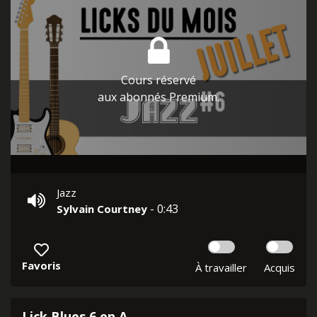
Cours réservé
aux abonnés Premium.
Jazz
- 0:43
Sylvain Courtney
Favoris
À travailler
Acquis
Lick Blues 6 en A