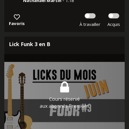
- 1:18
Nathanaël Martin
Favoris
À travailler
Acquis
Lick Funk 3 en B
Cours réservé
aux abonnés Premium.