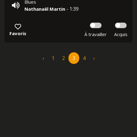
Blues
- 1:39
Nathanaël Martin
Favoris
À travailler
Acquis
‹
1
2
3
4
›