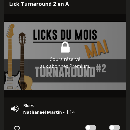
Lick Turnaround 2 en A
Cours réservé
aux abonnés Premium.
Blues
- 1:14
Nathanaël Martin