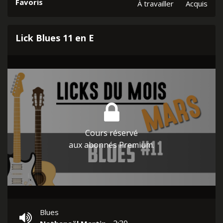
Favoris
À travailler
Acquis
Lick Blues 11 en E
Cours réservé
aux abonnés Premium.
Blues