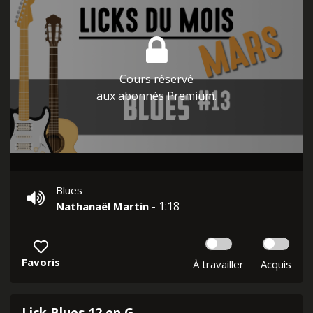
Cours réservé
aux abonnés Premium.
Blues
- 1:18
Nathanaël Martin
Favoris
À travailler
Acquis
Lick Blues 12 en G