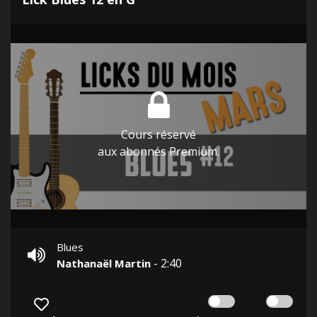
Cours réservé
aux abonnés Premium.
Blues
- 2:40
Nathanaël Martin