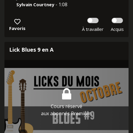
- 1:08
Sylvain Courtney
Favoris
À travailler
Acquis
Lick Blues 9 en A
Cours réservé
aux abonnés Premium.