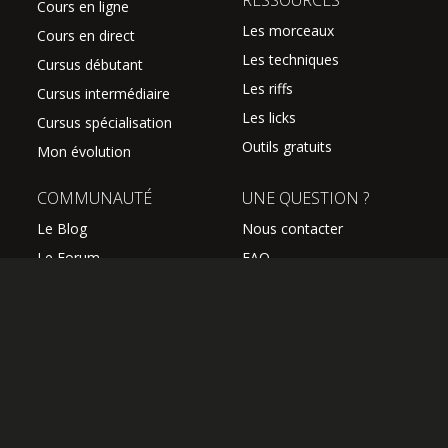
RESSOURCES
Cours en ligne
Les morceaux
Cours en direct
Les techniques
Cursus débutant
Les riffs
Cursus intermédiaire
Les licks
Cursus spécialisation
Outils gratuits
Mon évolution
COMMUNAUTÉ
UNE QUESTION ?
Le Blog
Nous contacter
Le Forum
FAQ
Avis des élèves
SUIVEZ NOUS
Les professeurs
L'équipe Hguitare
Affiliation
S'abonner à la newsletter