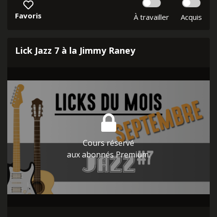
Favoris
À travailler
Acquis
Lick Jazz 7 à la Jimmy Raney
Cours réservé
aux abonnés Premium.