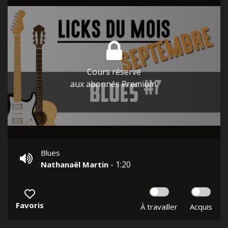
Cours réservé
aux abonnés Premium.
Blues
- 1:20
Nathanaël Martin
Favoris
À travailler
Acquis