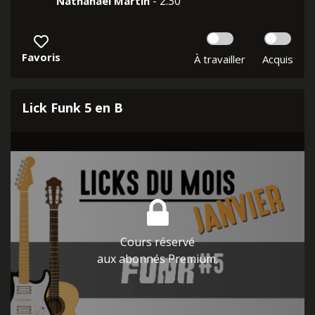
- 2:30
Nathanaël Martin
Favoris
À travailler
Acquis
Lick Funk 5 en B
Cours réservé
aux abonnés Premium.