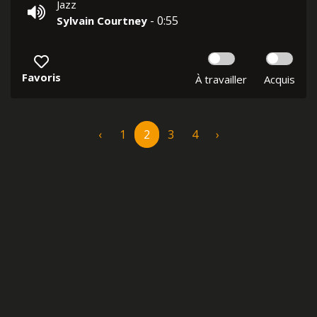
Jazz
- 0:55
Sylvain Courtney
Favoris
À travailler
Acquis
‹
1
2
3
4
›