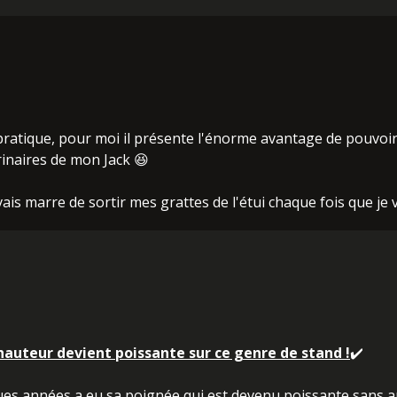
et pratique, pour moi il présente l'énorme avantage de pouvoi
rinaires de mon Jack 😆
vais marre de sortir mes grattes de l'étui chaque fois que je 
hauteur devient poissante sur ce genre de stand !
✔️
ques années a eu sa poignée qui est devenu poissante sans a