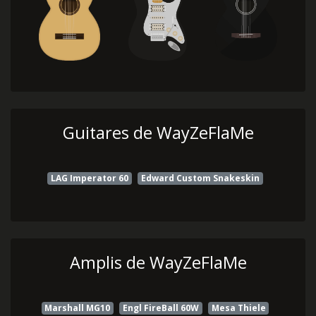
Guitares de WayZeFlaMe
LAG Imperator 60
Edward Custom Snakeskin
Amplis de WayZeFlaMe
Marshall MG10
Engl FireBall 60W
Mesa Thiele