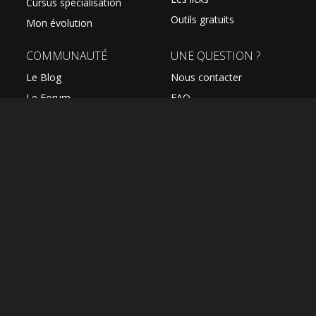
Cursus spécialisation
Outils gratuits
Mon évolution
COMMUNAUTÉ
UNE QUESTION ?
Le Blog
Nous contacter
Le Forum
FAQ
Avis des élèves
SUIVEZ NOUS
Les professeurs
L'équipe Hguitare
Affiliation
S'abonner à la newsletter
OK
OFFRIR UN ABONNEMENT