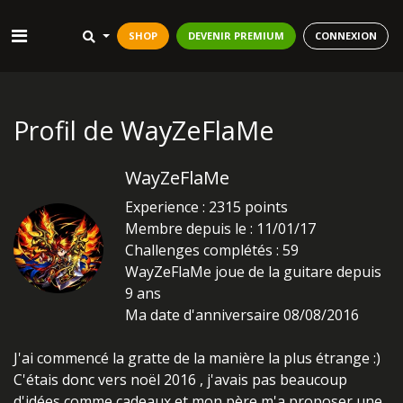
SHOP
DEVENIR PREMIUM
CONNEXION
Profil de WayZeFlaMe
WayZeFlaMe
Experience : 2315 points
Membre depuis le : 11/01/17
Challenges complétés : 59
WayZeFlaMe joue de la guitare depuis
9 ans
Ma date d'anniversaire 08/08/2016
J'ai commencé la gratte de la manière la plus étrange :)
C'étais donc vers noël 2016 , j'avais pas beaucoup
d'idées comme cadeaux et mon père m'a proposer une