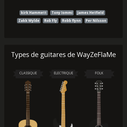
kirk Hammett
Tony Iommi
James Hetfield
Zakk Wylde
Rob Fly
Robb flynn
Per Nilsson
Types de guitares de WayZeFlaMe
CLASSIQUE
ELECTRIQUE
FOLK