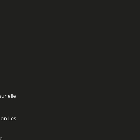
sur elle
son Les
le