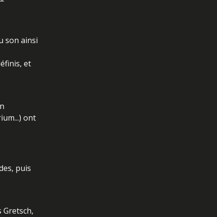
u son ainsi
finis, et
en
ium...) ont
des, puis
s Gretsch,