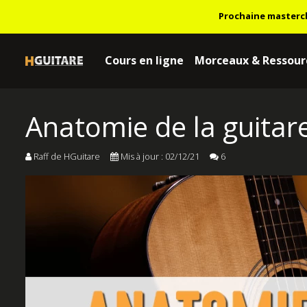
Prochaine masterc
Cours en ligne
Morceaux & Ressour
Anatomie de la guitare
Raff de HGuitare
Mis à jour : 02/12/21
6