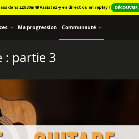
lass dans 22h33m47
Assistez-y en direct ou en replay !
DÉCOUVRIR 
ces
Ma progression
Communauté
 : partie 3