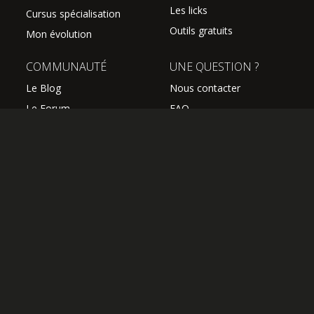
Les licks
Cursus spécialisation
Outils gratuits
Mon évolution
COMMUNAUTÉ
UNE QUESTION ?
Le Blog
Nous contacter
Le Forum
FAQ
Avis des élèves
SUIVEZ NOUS
Les professeurs
L'équipe Hguitare
Affiliation
S'abonner à la newsletter
OK
OFFRIR UN ABONNEMENT