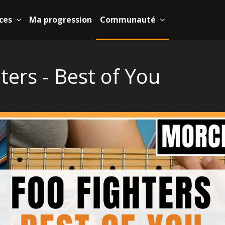
ces
Ma progression
Communauté
ters - Best of You