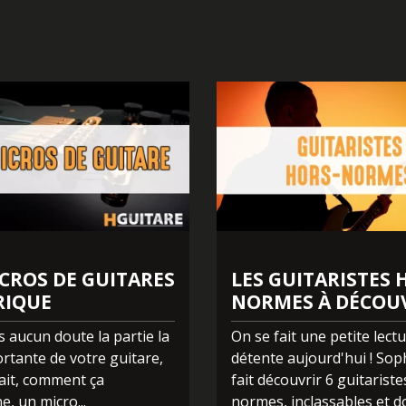
 morceaux » et directement en cliquant ci-dessous :
BEST OF YOU
<