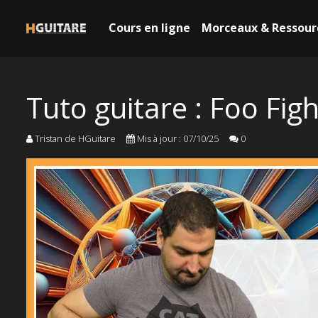
Cours en ligne
Morceaux & Ressour
Tuto guitare : Foo Figh
Tristan de HGuitare
Mis à jour : 07/10/25
0