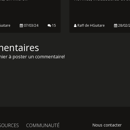
ICROS DE GUITARES
LES GUITARISTES 
RIQUE
NORMES À DÉCOU
s aucun doute la partie la
On se fait une petite lect
rtante de votre guitare,
détente aujourd'hui ! Sop
ait, comment ça
fait découvrir 6 guitarist
e, un micro...
normes, inclassables et do
uitare
07/03/24
15
Raff de HGuitare
28/02/