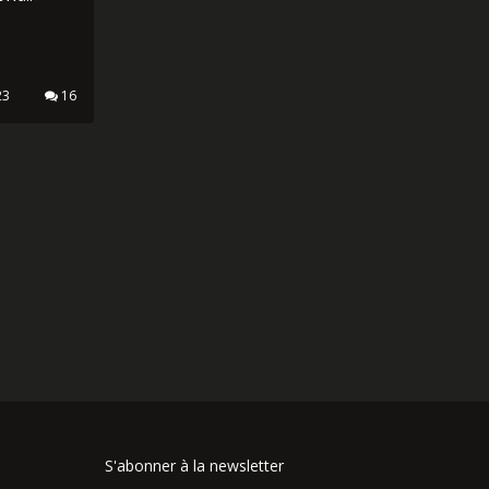
HORS
VRIR
ure
hian vous
es hors
nt...
23
16