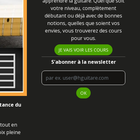
apprendre la guitare. Quel que soit
votre niveau
, complètement
débutant ou déjà avec de bonnes
notions, quelles que soient vos
envies, vous trouverez des cours
pour vous
.
JE VAIS VOIR LES COURS
S'abonner à la newsletter
OK
stance du
 tout en
oix pleine