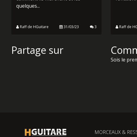
LES ACCORDS OUVERTS :
LES M
LES INCONTOURNABLES
ÉLECT
DE LA GUITARE
C'est san
Les accords ouverts seront votre
plus impo
premier objectif lorsque vous
mais au f
apprendrez la guitare. Alors savoir
fonctionn
comment ils marchent et les
quelques...
Raff de HGuitare
31/03/23
3
Raff de HG