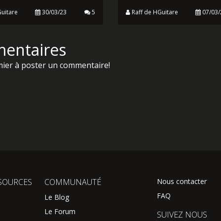
TROUVER LES ACC
NCHE DE GUITARE
DE GUITARE D'UN
CHANSON
partie de l'exploration
omie de nos belles
Voici quelques astuces p
 Cette fois, on s'intéresse
retrouver, sans partition 
 centrale ; celle...
tablature, les accords de 
chansons préférées !
uitare
30/03/23
5
Raff de HGuitare
07/03/
entaires