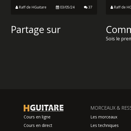
RÉGLAGE D'UN AMPLI DE
LE MA
GUITARE
Deuxième 
Comment régler votre ampli
de l'anat
guitare, voici une question qui
guitares.
revient fréquemment. Nous allons
à la partie
tenter de vous donner des pistes
pour...
Raff de HGuitare
03/05/24
37
Raff de HG
Partage sur
Comm