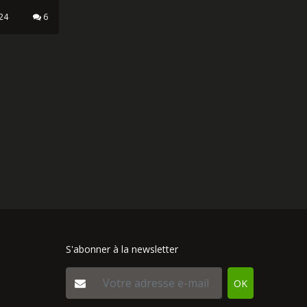
ORDS
E
our
ni
vos
24
6