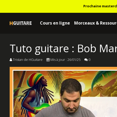
Prochaine masterc
Cours en ligne
Morceaux & Ressour
Tuto guitare : Bob Ma
Tristan de HGuitare
Mis à jour : 26/01/25
0