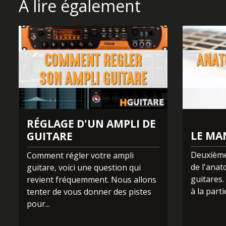
Allez, rendez-vous dès maintenant dans le cursus 3 des
Bon cours à toutes et tous.
Parce que HGuitare, c’est dans vos cordes !🎸
À lire également