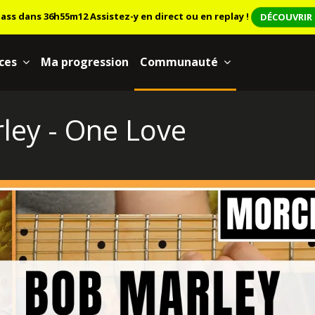
lass dans 36h55m11
Assistez-y en direct ou en replay !
DÉCOUVRIR 
ces
Ma progression
Communauté
rley - One Love