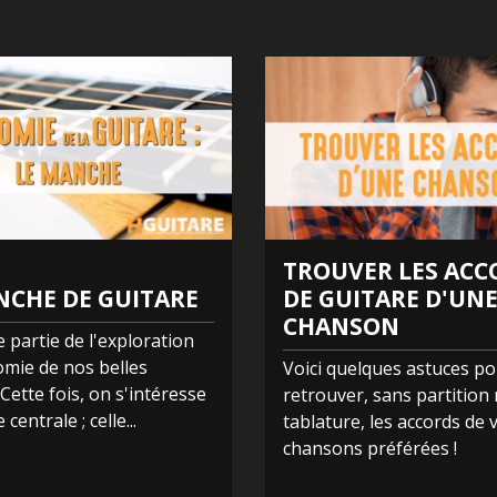
 morceaux ou directement via ce lien :
>
ONE LOVE
<