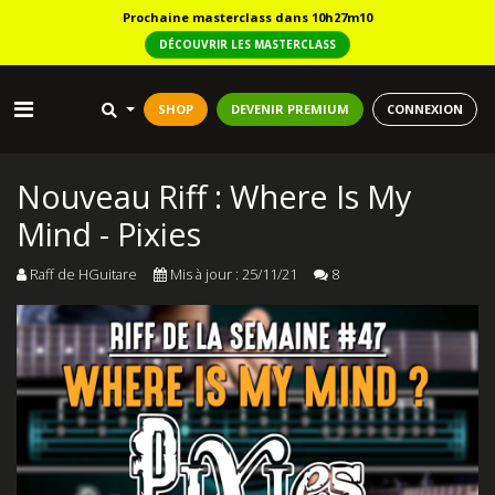
Prochaine masterclass dans 10h27m08
DÉCOUVRIR LES MASTERCLASS
SHOP
DEVENIR PREMIUM
CONNEXION
Nouveau Riff : Where Is My
Mind - Pixies
Raff de HGuitare
Mis à jour : 25/11/21
8