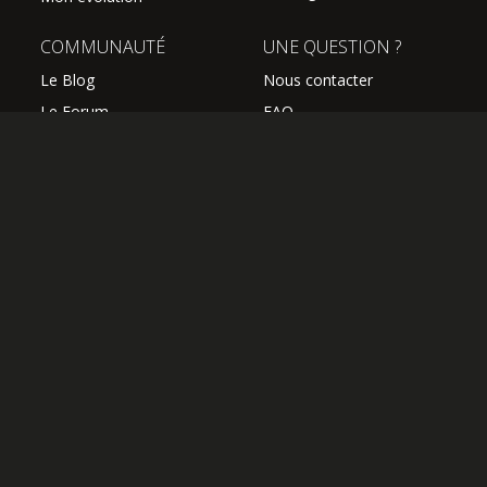
COMMUNAUTÉ
UNE QUESTION ?
Le Blog
Nous contacter
Le Forum
FAQ
Avis des élèves
SUIVEZ NOUS
Les professeurs
L'équipe Hguitare
Affiliation
S'abonner à la newsletter
OK
OFFRIR UN ABONNEMENT
J'AI UN CODE COUPON