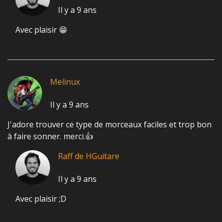
Brillant bravo les gars :-) J'adore ce riff !
Raff de HGuitare
Il y a 9 ans
Avec plaisir 😁
Melinux
Il y a 9 ans
J'adore trouver ce type de morceaux faciles et trop bon
à faire sonner. merci.👍
Raff de HGuitare
Il y a 9 ans