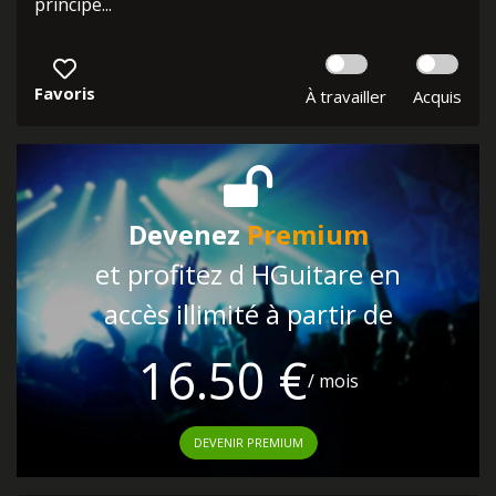
principe...
Favoris
À travailler
Acquis
Devenez
Premium
et profitez d HGuitare en
accès illimité à partir de
16.50 €
/ mois
DEVENIR PREMIUM