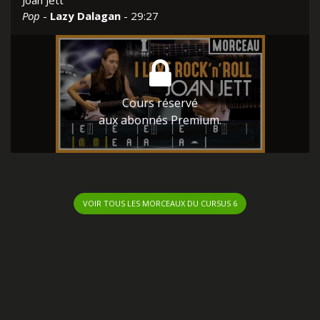
Joan Jett
Pop
-
Lazy Dalagan
- 29:27
Cours réservé
aux abonnés Premium.
VOIR TOUS LES MORCEAUX DU CURSUS 6