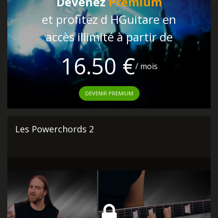
Devenez
Premium
et profitez d HGuitare en
accès illimité à partir de
16.50 €
/ mois
DEVENIR PREMIUM
Les Powerchords 2