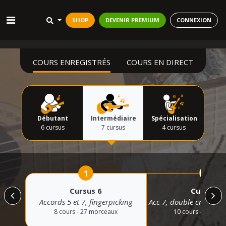
SHOP
DEVENIR PREMIUM
CONNEXION
COURS ENREGISTRÉS
COURS EN DIRECT
Débutant
Intermédiaire
Spécialisation
6 cursus
7 cursus
4 cursus
1
2
Cursus 6
Cursus 7
Accords 5 et 7, fingerpicking
Acc 7, double croche, f
8 cours - 27 morceaux
10 cours - 15 mor