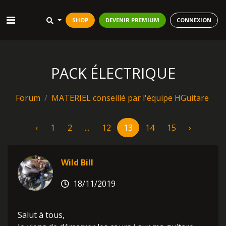
SHOP
DEVENIR PREMIUM
CONNEXION
PACK ÉLECTRIQUE
Forum
MATERIEL conseillé par l'équipe HGuitare
‹
1
2
...
12
13
14
15
›
Wild Bill
18/11/2019
Salut à tous,