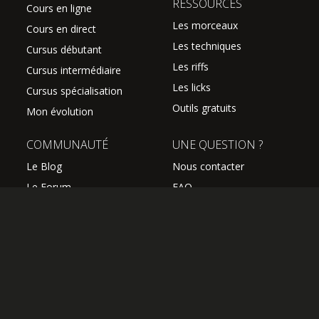
RESSOURCES
Cours en ligne
Les morceaux
Cours en direct
Les techniques
Cursus débutant
Les riffs
Cursus intermédiaire
Les licks
Cursus spécialisation
Outils gratuits
Mon évolution
COMMUNAUTÉ
UNE QUESTION ?
Le Blog
Nous contacter
Le Forum
FAQ
Avis des élèves
SUIVEZ NOUS
Les professeurs
L'équipe Hguitare
Affiliation
S'abonner à la newsletter