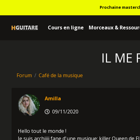
Prochaine masterc
Cours en ligne
Morceaux & Ressour
IL ME
Forum
Café de la musique
Amilla
09/11/2020
Hello tout le monde !
Je suis archiiii fane d'une musique: killer Queen de F