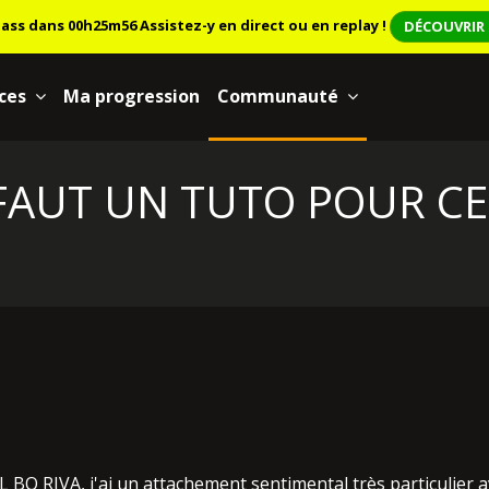
lass dans 00h25m55
Assistez-y en direct ou en replay !
DÉCOUVRIR 
ces
Ma progression
Communauté
 FAUT UN TUTO POUR CE 
IL BO RIVA, j'ai un attachement sentimental très particulier a