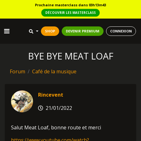
Prochaine masterclass dans 03h13m43
DÉCOUVRIR LES MASTERCLASS
SHOP
DEVENIR PREMIUM
CONNEXION
BYE BYE MEAT LOAF
Forum
Café de la musique
Rincevent
21/01/2022
Salut Meat Loaf, bonne route et merci
https://www.youtube.com/watch?