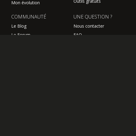
Outils gratuits
Mon évolution
COMMUNAUTÉ
UNE QUESTION ?
Le Blog
Nous contacter
Le Forum
FAQ
Avis des élèves
SUIVEZ NOUS
Les professeurs
L'équipe Hguitare
Affiliation
S'abonner à la newsletter
OK
OFFRIR UN ABONNEMENT
J'AI UN CODE COUPON