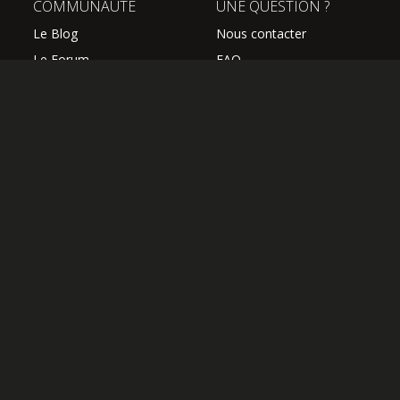
COMMUNAUTÉ
UNE QUESTION ?
Le Blog
Nous contacter
Le Forum
FAQ
Avis des élèves
SUIVEZ NOUS
Les professeurs
L'équipe Hguitare
Affiliation
S'abonner à la newsletter
OK
OFFRIR UN ABONNEMENT
J'AI UN CODE COUPON