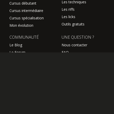
Les techniques
Cursus débutant
Les riffs
Cursus intermédiaire
Les licks
Cursus spécialisation
Outils gratuits
Mon évolution
COMMUNAUTÉ
UNE QUESTION ?
Le Blog
Nous contacter
Le Forum
FAQ
Avis des élèves
SUIVEZ NOUS
Les professeurs
L'équipe Hguitare
Affiliation
S'abonner à la newsletter
OK