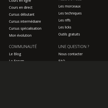
Cours en ligne
Les morceaux
Cours en direct
Les techniques
Cursus débutant
Les riffs
Cursus intermédiaire
Les licks
Cursus spécialisation
Outils gratuits
Mon évolution
COMMUNAUTÉ
UNE QUESTION ?
Le Blog
Nous contacter
Le Forum
FAQ
Avis des élèves
SUIVEZ NOUS
Les professeurs
L'équipe Hguitare
Affiliation
S'abonner à la newsletter