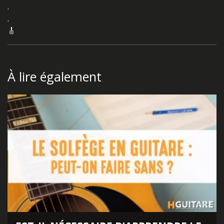
.
.
🎸
À lire également