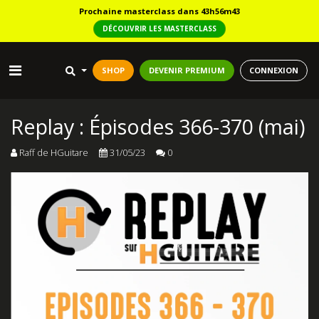
Prochaine masterclass dans 43h56m42
DÉCOUVRIR LES MASTERCLASS
SHOP
DEVENIR PREMIUM
CONNEXION
Replay : Épisodes 366-370 (mai)
Raff de HGuitare
31/05/23
0