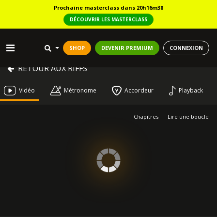
Prochaine masterclass dans 20h16m38
DÉCOUVRIR LES MASTERCLASS
SHOP
DEVENIR PREMIUM
CONNEXION
RETOUR AUX RIFFS
Vidéo
Métronome
Accordeur
Playback
Chapitres
Lire une boucle