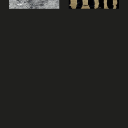
assez groove. Donc on doit le jouer et l'appréhender
en shuffle et non de manière linéaire. Vous verrez que
toute la différence de ce riff se fait exacement dans
cette intention de jeu.