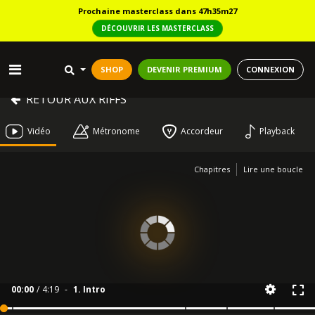
Prochaine masterclass dans 47h35m25
DÉCOUVRIR LES MASTERCLASS
SHOP
DEVENIR PREMIUM
CONNEXION
RETOUR AUX RIFFS
Vidéo
Métronome
Accordeur
Playback
Chapitres
Lire une boucle
00:00
/
4:19
-
1. Intro