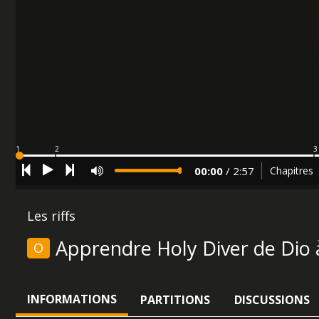
1
2
3
00:00
/
2:57
Chapitres
Les riffs
Apprendre Holy Diver de Dio à
O
INFORMATIONS
PARTITIONS
DISCUSSIONS