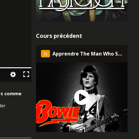
Cours précédent
Apprendre The Man Who Sold The World de David Bowie à la guitare
N
urs comme
ler