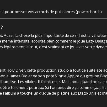
arfait pour bosser vos accords de puissances (powerchords).
 ?
. Aussi, la chose la plus importante de ce riff est la variatio
a même intensité, écoutez bien comment le joue Lazy Dalaga
 légèrement le tout, c'est vraiment ce jeu avec votre dynam
 Holy Diver, cette production studio à tout de suite été a
Ronnie James Dio et de son pote Vinnie Appice du groupe Bla
um live. Les vilains. Il fallait oser. Mais bon, quand on sait
s être tellement peureux (si l'on peut dire ça comme ça...). Et
que l'album a touché un disque de platine aux Etats-Unis et d