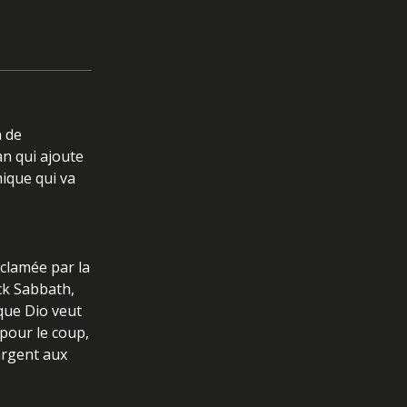
n de
n qui ajoute
ique qui va
cclamée par la
ck Sabbath,
 que Dio veut
 pour le coup,
'argent aux