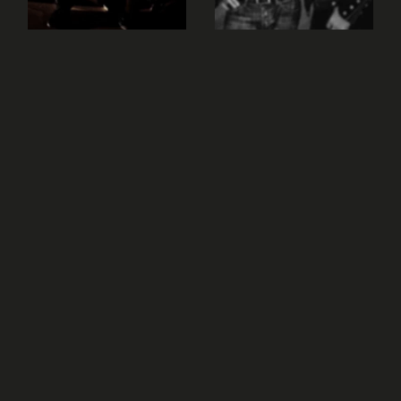
apprentissage, alors prenez le temps de bien
appréhender ce riff, en montant progressivement les
vitesses entre le métronome et les playbacks.
L'histoire du Riff
Fade to Black est un titre issu du second album de
Metallica, Ride the Lightning. Elle est en quelque sorte
la première balade du groupe et voilà ce que disait à ce
sujet James Hetflied à Guitar World :
Ce chanson a représenté une grosse étape pour nous.
C'était en quelque sorte notre première balade, donc
on savait ça allait faire flipper les gens... En
enregistrant cette chanson, j'ai appris à quel point la
guitare acoustique pouvait être frustrante. On peut
entendre tout les petits bruits, donc tous les petits
ratés. J'ai écrit cette chanson dans la maison d'un pote
dans le New Jersey, j'étais assez deprimé à cette
période. On venait de se faire voler notre matériel de