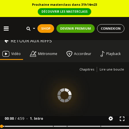
Prochaine masterclass dans 31h14m23
DÉCOUVRIR LES MASTERCLASS
SHOP
DEVENIR PREMIUM
CONNEXION
RETOUR AUX RIFFS
Vidéo
Métronome
Accordeur
Playback
Chapitres
Lire une boucle
00:00
/
4:59
-
1. Intro