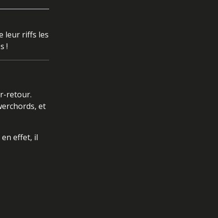
leur riffs les
s !
r-retour.
werchords, et
n effet, il