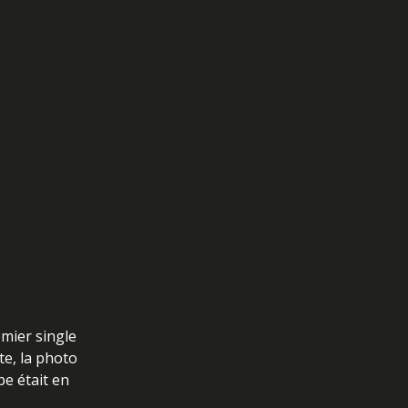
emier single
te, la photo
pe était en