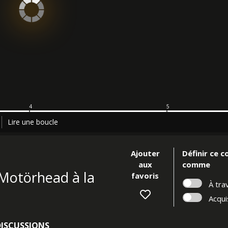
4
5
Lire une boucle
Ajouter
Définir ce c
aux
comme
Motörhead à la
favoris
À trav
Acqui
DISCUSSIONS