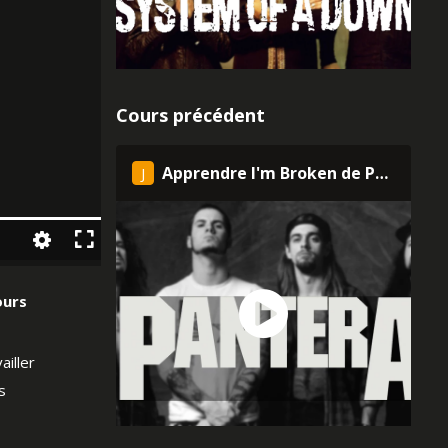
Cours précédent
Apprendre I'm Broken de Pantera à la guitare
J
ours
ailler
s