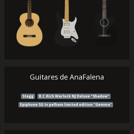
Guitares de AnaFalena
Stagg
B.C.Rich Warlock NJ Deluxe "Shadow"
Epiphone SG tv pelham limited edition "Gemma"