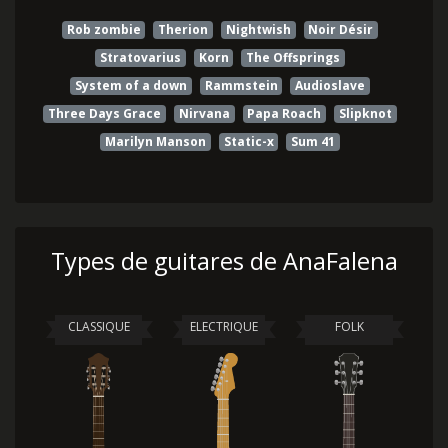
Rob zombie
Therion
Nightwish
Noir Désir
Stratovarius
Korn
The Offsprings
System of a down
Rammstein
Audioslave
Three Days Grace
Nirvana
Papa Roach
Slipknot
Marilyn Manson
Static-x
Sum 41
Types de guitares de AnaFalena
CLASSIQUE
ELECTRIQUE
FOLK