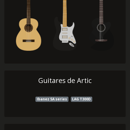
Guitares de Artic
Ibanez SA series
LAG T300D