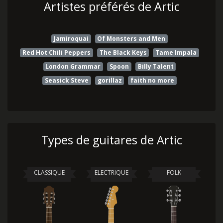
Artistes préférés de Artic
Jamiroquai
Of Monsters and Men
Red Hot Chili Peppers
The Black Keys
Tame Impala
London Grammar
Spoon
Billy Talent
Seasick Steve
gorillaz
faith no more
Types de guitares de Artic
CLASSIQUE
ELECTRIQUE
FOLK