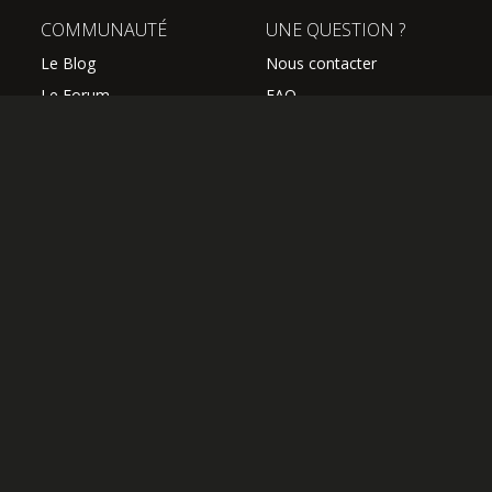
COMMUNAUTÉ
UNE QUESTION ?
Le Blog
Nous contacter
Le Forum
FAQ
Avis des élèves
SUIVEZ NOUS
Les professeurs
L'équipe Hguitare
Affiliation
S'abonner à la newsletter
OK
OFFRIR UN ABONNEMENT
J'AI UN CODE COUPON