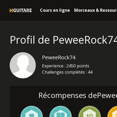
Cours en ligne
Morceaux & Ressour
Profil de PeweeRock7
PeweeRock74
Experience : 2450 points
Challenges complétés : 44
Récompenses dePewe