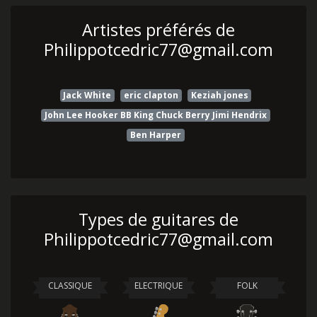
Artistes préférés de
Philippotcedric77@gmail.com
Jack White
eric clapton
Keziah jones
John Lee Hooker BB King Chuck Berry Jimi Hendrix
Ben Harper
Types de guitares de
Philippotcedric77@gmail.com
CLASSIQUE
ELECTRIQUE
FOLK