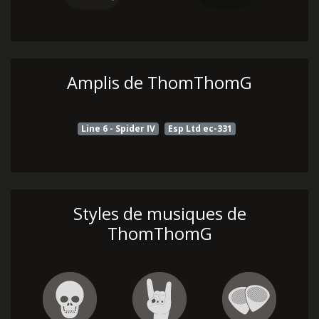
Amplis de ThomThomG
Line 6 - Spider IV
Esp Ltd ec-331
Styles de musiques de
ThomThomG