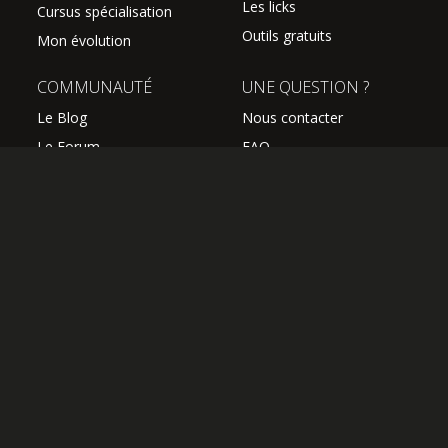
Les licks
Cursus spécialisation
Outils gratuits
Mon évolution
COMMUNAUTÉ
UNE QUESTION ?
Le Blog
Nous contacter
Le Forum
FAQ
Avis des élèves
SUIVEZ NOUS
Les professeurs
L'équipe Hguitare
Affiliation
S'abonner à la newsletter
OK
OFFRIR UN ABONNEMENT