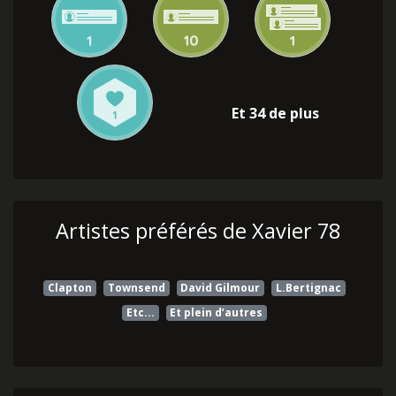
Et 34 de plus
Artistes préférés de Xavier 78
Clapton
Townsend
David Gilmour
L.Bertignac
Etc...
Et plein d’autres