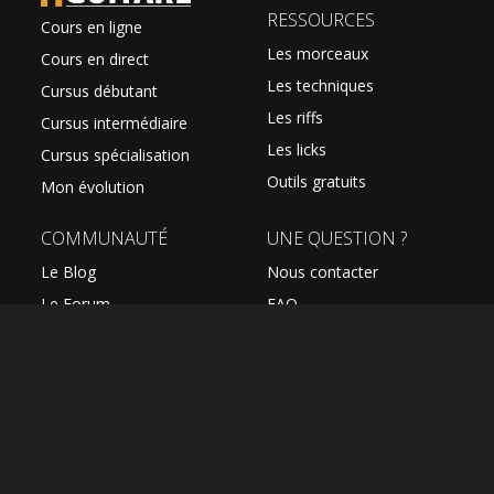
RESSOURCES
Cours en ligne
Les morceaux
Cours en direct
Les techniques
Cursus débutant
Les riffs
Cursus intermédiaire
Les licks
Cursus spécialisation
Outils gratuits
Mon évolution
COMMUNAUTÉ
UNE QUESTION ?
Le Blog
Nous contacter
Le Forum
FAQ
Avis des élèves
SUIVEZ NOUS
Les professeurs
L'équipe Hguitare
Affiliation
S'abonner à la newsletter