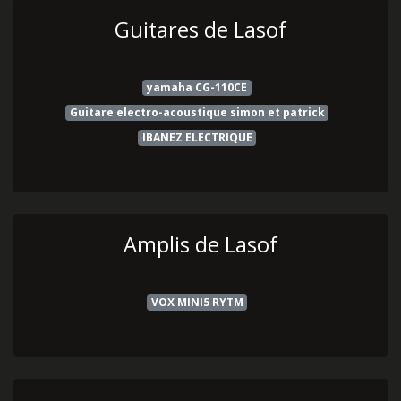
Guitares de Lasof
yamaha CG-110CE
Guitare electro-acoustique simon et patrick
IBANEZ ELECTRIQUE
Amplis de Lasof
VOX MINI5 RYTM