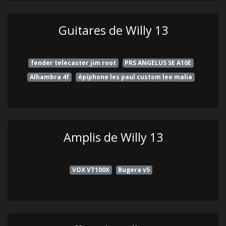
Guitares de Willy 13
fender telecaster jim root
PRS ANGELUS SE A10E
Alhambra 4f
épiphone les paul custom lee malia
Amplis de Willy 13
VOX VT100X
Bugera v5