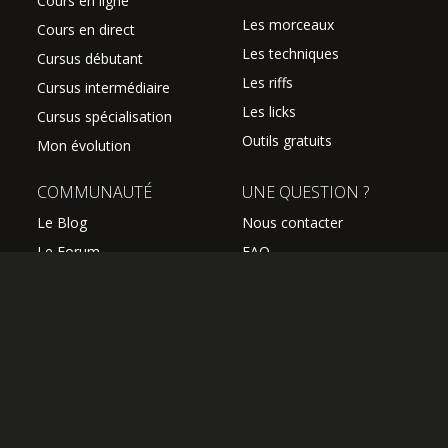
Cours en ligne
Les morceaux
Cours en direct
Les techniques
Cursus débutant
Les riffs
Cursus intermédiaire
Les licks
Cursus spécialisation
Outils gratuits
Mon évolution
COMMUNAUTÉ
UNE QUESTION ?
Le Blog
Nous contacter
Le Forum
FAQ
Avis des élèves
SUIVEZ NOUS
Les professeurs
L'équipe Hguitare
Affiliation
S'abonner à la newsletter