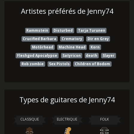
Artistes préférés de Jenny74
Rammstein
Disturbed
Tarja Turunen
Crucified Barbara
Crematory
Dir en Grey
Motörhead
Machine Head
Korn
Fleshgod Apocalypse
Satyricon
death
Slayer
Rob zombie
Sex Pistols
Children of Bodom
Types de guitares de Jenny74
CLASSIQUE
ELECTRIQUE
FOLK