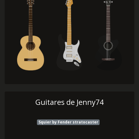
Guitares de Jenny74
Squier by Fender stratocaster