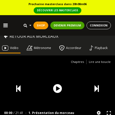
Prochaine masterclass dans 20h08m05
DÉCOUVRIR LES MASTERCLASS
SHOP
DEVENIR PREMIUM
CONNEXION
RETOUR AUX MORCEAUX
Vidéo
Métronome
Accordeur
Playback
Chapitres
Lire une boucle
00:00
/
21:41
-
1. Présentation du morceau