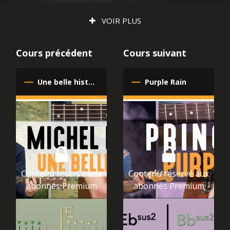
VOIR PLUS
Cours précédent
Cours suivant
Une belle histoire
Purple Rain
Artiste : U2
Album : War
Sortie le : 28-02-1983
Style : U2 / Rock
U2
Contenu réservé aux
Contenu réservé aux
abonnés Premium
abonnés Premium
"Sunday Bloody Sunday" est une chanson
emblématique du groupe de rock irlandais U2, extraite
de leur troisième album studio, War, sorti le 21 mars