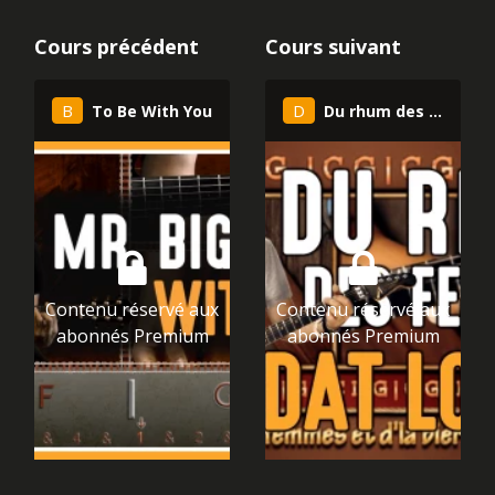
Cours précédent
Cours suivant
B
D
To Be With You
Du rhum des femmes
Album : C'est déjà ça
Contenu réservé aux
Contenu réservé aux
Sortie le : 10-10-1993
abonnés Premium
abonnés Premium
Style : Acoustique / Variété
Alain Souchon
L'hymne d'Alain Souchon