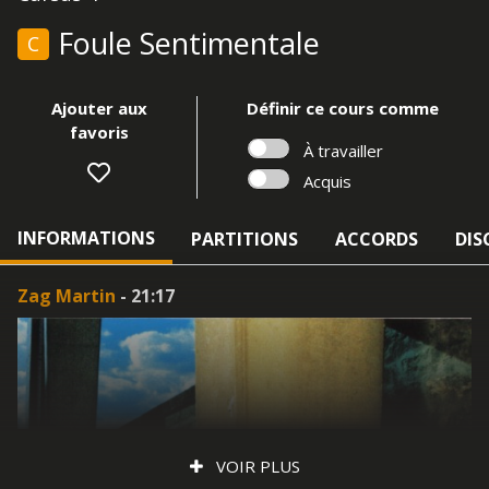
Foule Sentimentale
C
Ajouter aux
Définir ce cours comme
favoris
À travailler
Acquis
INFORMATIONS
PARTITIONS
ACCORDS
DIS
Zag Martin
- 21:17
VOIR PLUS